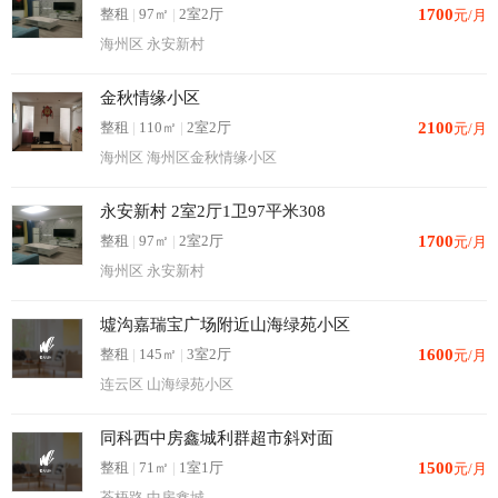
整租
|
97㎡
|
2室2厅
1700
元/月
海州区 永安新村
金秋情缘小区
整租
|
110㎡
|
2室2厅
2100
元/月
海州区 海州区金秋情缘小区
永安新村 2室2厅1卫97平米308
整租
|
97㎡
|
2室2厅
1700
元/月
海州区 永安新村
墟沟嘉瑞宝广场附近山海绿苑小区
整租
|
145㎡
|
3室2厅
1600
元/月
连云区 山海绿苑小区
同科西中房鑫城利群超市斜对面
整租
|
71㎡
|
1室1厅
1500
元/月
苍梧路 中房鑫城