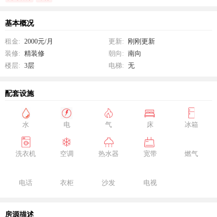
基本概况
租金:
2000元/月
更新:
刚刚更新
装修:
精装修
朝向:
南向
楼层:
3层
电梯:
无
配套设施
水
电
气
床
冰箱
洗衣机
空调
热水器
宽带
燃气
电话
衣柜
沙发
电视
房源描述