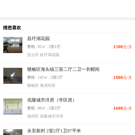
猜您喜欢
昌圩湖花园
整租
|
92㎡
|
3室1厅
1500
元/月
连云区 昌圩湖花园
赣榆区海头镇三室二厅二卫一衣帽间
整租
|
145㎡
|
3室2厅
1800
元/月
赣榆区 海润华府
兆隆城市洋房（学区房）
整租
|
90㎡
|
2室2厅
1600
元/月
海州区 兆隆城市洋房
永安新村 2室2厅1卫97平米