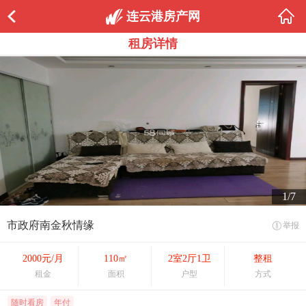
连云港房产网
租房详情
1/7
市政府南金秋情缘
举报
2000元/月
110㎡
2室2厅1卫
整租
租金
面积
户型
方式
随时看房
年付