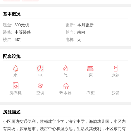
基本概况
租金:
800元/月
更新:
本月更新
装修:
中等装修
朝向:
南向
楼层:
6层
电梯:
无
配套设施
水
电
气
床
冰箱
洗衣机
空调
热水器
衣柜
沙发
房源描述
小区周边交通便利，紧邻建宁小学，海宁中学，海韵幼儿园；小区内
有菜场，多家超市，洗浴中心和游泳池，生活及其便利，小区东门有