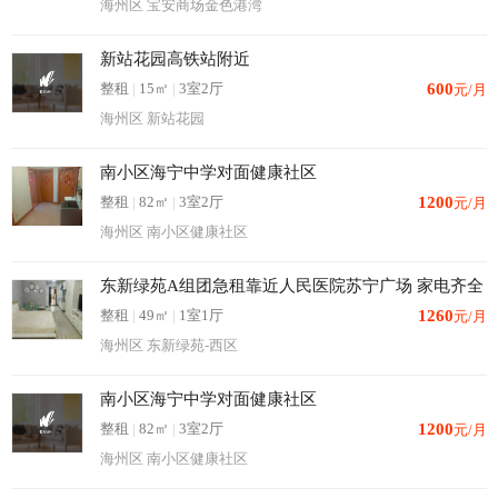
海州区 宝安商场金色港湾
新站花园高铁站附近
整租
|
15㎡
|
3室2厅
600
元/月
海州区 新站花园
南小区海宁中学对面健康社区
整租
|
82㎡
|
3室2厅
1200
元/月
海州区 南小区健康社区
东新绿苑A组团急租靠近人民医院苏宁广场 家电齐全
整租
|
49㎡
|
1室1厅
1260
元/月
海州区 东新绿苑-西区
南小区海宁中学对面健康社区
整租
|
82㎡
|
3室2厅
1200
元/月
海州区 南小区健康社区