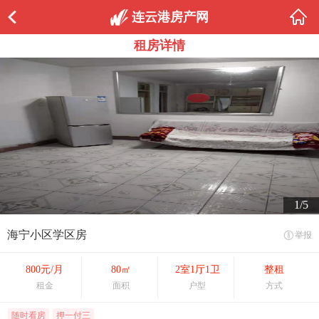
连云港房产网
租房详情
1/5
海宁小区学区房
举报
800元/月
80㎡
2室1厅1卫
整租
租金
面积
户型
方式
随时看房
押一付三