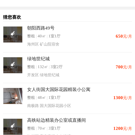
猜您喜欢
朝阳西路49号
整租
|
40㎡
|
1室1厅
650
元/月
海州区 矿山院宿舍
绿地世纪城
整租
|
132㎡
|
3室2厅
700
元/月
开发区 绿地世纪城
女人街国大国际花园精装小公寓
整租
|
48㎡
|
1室1厅
1300
元/月
南极路 国大国际花园小区
高铁站边精装办公室或直播间
整租
|
70㎡
|
3室1厅
1200
元/月