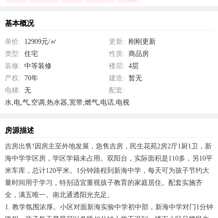
基本概况
单价:
12909元/㎡
更新:
刚刚更新
类型:
住宅
性质:
商品房
装修:
中等装修
楼层:
4层
产权:
70年
建造:
暂无
电梯:
无
配套:
水,电,气,空调,热水器,宽带,燃气,电话,电视
房源描述
吉房出售!因房主至外地发展，急售吉房，民生花苑2房2厅1厨1卫，新
海中学学区房，学区学籍未占用。双阳台，实际面积是110多，另10平
米车库，总计120平米。1分钟路程到新海中学，每天可为孩子节约大
量时间用于学习，特别适宜重视孩子教育的家庭居住。配套实施齐
全，满五唯一。南北通透阳光充足。
1. 教学氛围浓厚。小区对面新海实验中学初中部，新海中学对门1分钟