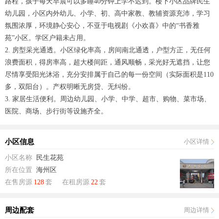
路程，孩子每天早晨可以多睡40分钟上学不迟到。楼下小区品牌民生
幼儿园，小区内外幼儿、小学、初、高中家教、教辅资源充沛，学习
氛围浓厚，环境静心安心，不亚于电视剧《小欢喜》中的“书香雅
苑”小区。学区户籍未占用。
2. 房型采光通透。小区绿化率高，房间南北通透，户型方正，无任何
浪费面积，得房率高，超大楼间距，通风顺畅，采光好无遮挡，让您
尽情享受阳光沐浴，充分安排属于自己的每一份空间（实际面积是110
多，双阳台）。产权明晰无房贷、无纠纷。
3. 家居生活便利。周边幼儿园、小学、中学、超市、购物、菜市场、
医院、商场、步行街等设施齐全。
小区信息
小区详情
小区名称
民生花苑
所在位置
海州区
在售房源
128
套
在租房源
22
套
周边配套
周边详情