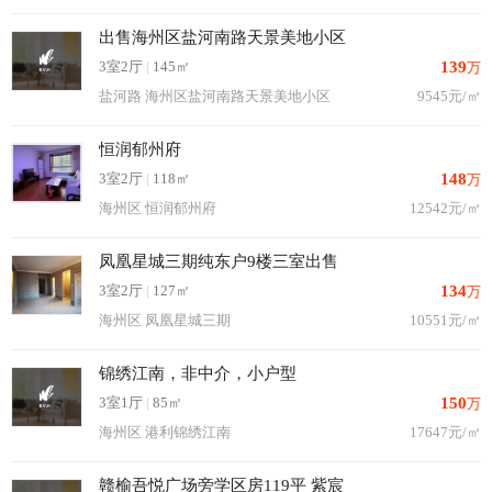
出售海州区盐河南路天景美地小区
3室2厅
|
145㎡
139
万
盐河路 海州区盐河南路天景美地小区
9545元/㎡
恒润郁州府
3室2厅
|
118㎡
148
万
海州区 恒润郁州府
12542元/㎡
凤凰星城三期纯东户9楼三室出售
3室2厅
|
127㎡
134
万
海州区 凤凰星城三期
10551元/㎡
锦绣江南，非中介，小户型
3室1厅
|
85㎡
150
万
海州区 港利锦绣江南
17647元/㎡
赣榆吾悦广场旁学区房119平 紫宸