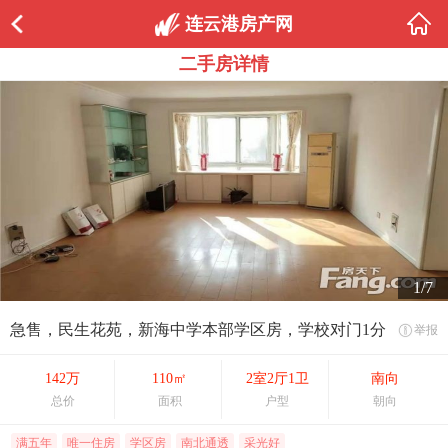
连云港房产网
二手房详情
1/7
急售，民生花苑，新海中学本部学区房，学校对门1分
举报
142万
110㎡
2室2厅1卫
南向
总价
面积
户型
朝向
满五年
唯一住房
学区房
南北通透
采光好