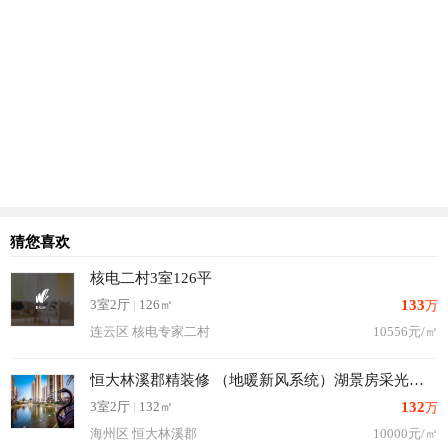
猜您喜欢
核电二村3室126平
3室2厅
|
126㎡
133
万
连云区 核电专家二村
10556元/㎡
恒大林溪郡精装修 （地暖新风系统）湖景房采光无敌
3室2厅
|
132㎡
132
万
海州区 恒大林溪郡
10000元/㎡