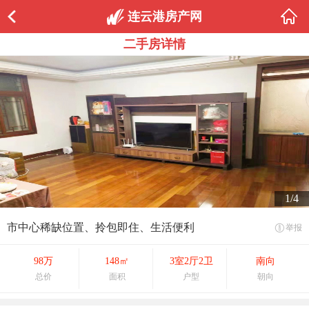
连云港房产网
二手房详情
1/4
市中心稀缺位置、拎包即住、生活便利
举报
98万
148㎡
3室2厅2卫
南向
总价
面积
户型
朝向