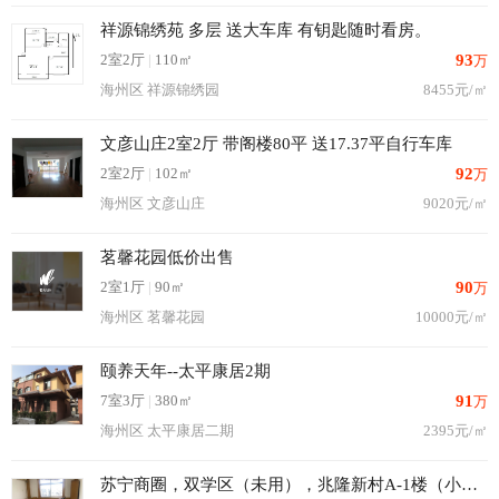
祥源锦绣苑 多层 送大车库 有钥匙随时看房。
2室2厅
|
110㎡
93
万
海州区 祥源锦绣园
8455元/㎡
文彦山庄2室2厅 带阁楼80平 送17.37平自行车库
2室2厅
|
102㎡
92
万
海州区 文彦山庄
9020元/㎡
茗馨花园低价出售
2室1厅
|
90㎡
90
万
海州区 茗馨花园
10000元/㎡
颐养天年--太平康居2期
7室3厅
|
380㎡
91
万
海州区 太平康居二期
2395元/㎡
苏宁商圈，双学区（未用），兆隆新村A-1楼（小学路与通灌南路交叉向西）