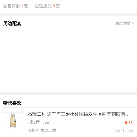
在售房源
1
套
在租房源
0
套
周边配套
周边详情
猜您喜欢
杰瑞二村 送车库三附小外国语双学区两室朝阳南北通透
3室2厅
|
82㎡
93
万
海州区 杰瑞二村
11341元/㎡