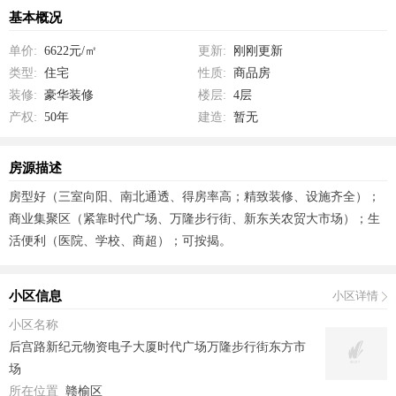
基本概况
单价:
6622元/㎡
更新:
刚刚更新
类型:
住宅
性质:
商品房
装修:
豪华装修
楼层:
4层
产权:
50年
建造:
暂无
房源描述
房型好（三室向阳、南北通透、得房率高；精致装修、设施齐全）；
商业集聚区（紧靠时代广场、万隆步行街、新东关农贸大市场）；生
活便利（医院、学校、商超）；可按揭。
小区信息
小区详情
小区名称
后宫路新纪元物资电子大厦时代广场万隆步行街东方市
场
所在位置
赣榆区