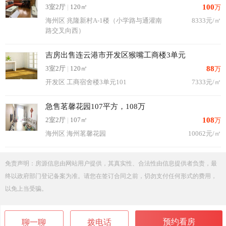
3室2厅
|
120㎡
100
万
海州区 兆隆新村A-1楼（小学路与通灌南
8333元/㎡
路交叉向西）
吉房出售连云港市开发区猴嘴工商楼3单元
3室2厅
|
120㎡
88
万
开发区 工商宿舍楼3单元101
7333元/㎡
急售茗馨花园107平方，108万
2室2厅
|
107㎡
108
万
海州区 海州茗馨花园
10062元/㎡
免责声明：房源信息由网站用户提供，其真实性、合法性由信息提供者负责，最
终以政府部门登记备案为准。请您在签订合同之前，切勿支付任何形式的费用，
以免上当受骗。
预约看房
聊一聊
拨电话