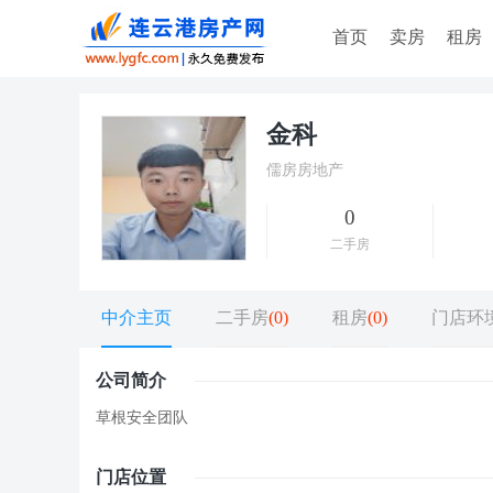
首页
卖房
租房
金科
儒房房地产
0
二手房
中介主页
二手房
(0)
租房
(0)
门店环
公司简介
草根安全团队
门店位置