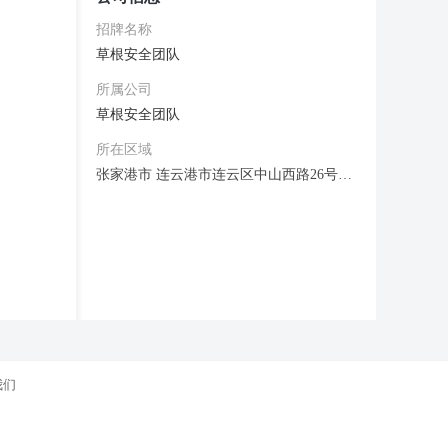
招牌名称
草根安全团队
所属公司
草根安全团队
所在区域
张家港市 连云港市连云区中山西路26号日出东方小区6号楼103商铺
我们