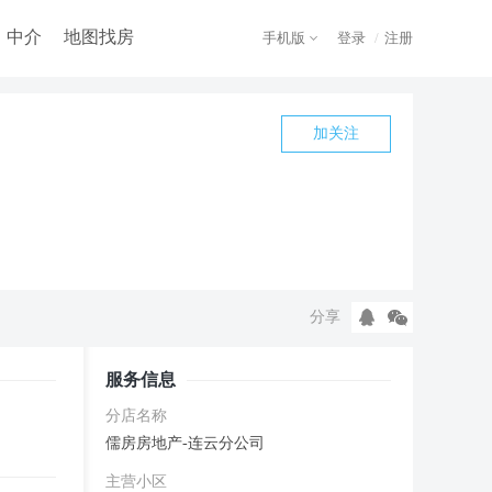
中介
地图找房
手机版
登录
/
注册
加关注
分享
服务信息
分店名称
儒房房地产-连云分公司
主营小区