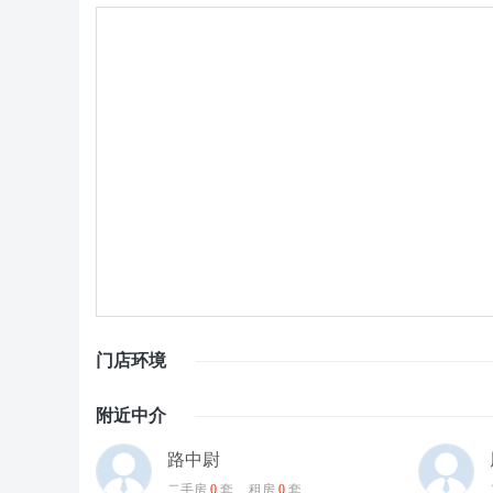
门店环境
附近中介
路中尉
二手房
0
套
租房
0
套